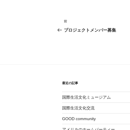
投
前
前
稿
の
プロジェクトメンバー募集
投
ナ
稿
ビ
ゲ
ー
シ
最近の記事
ョ
国際生活文化ミュージアム
ン
国際生活文化交流
GOOD community
アメリカのホームパーティー