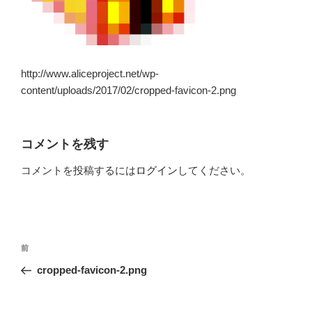
http://www.aliceproject.net/wp-
content/uploads/2017/02/cropped-favicon-2.png
コメントを残す
コメントを投稿するには
ログイン
してください。
投
前
前
稿
の
cropped-favicon-2.png
ナ
投
ビ
稿