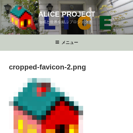
コ
ン
ALICE PROJECT
テ
地域と世界を結ぶプロジェクト
ン
ツ
へ
メニュー
ス
キ
ッ
cropped-favicon-2.png
プ